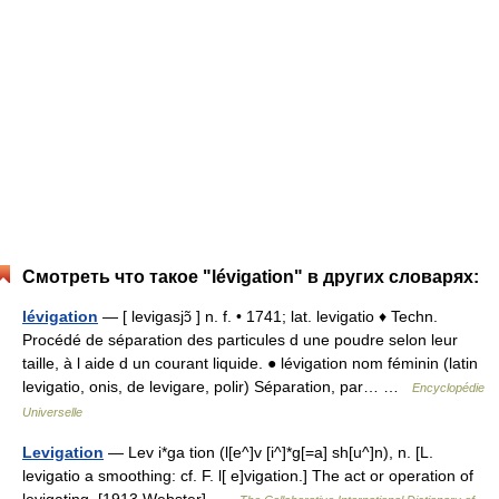
Смотреть что такое "lévigation" в других словарях:
lévigation
— [ levigasjɔ̃ ] n. f. • 1741; lat. levigatio ♦ Techn.
Procédé de séparation des particules d une poudre selon leur
taille, à l aide d un courant liquide. ● lévigation nom féminin (latin
levigatio, onis, de levigare, polir) Séparation, par… …
Encyclopédie
Universelle
Levigation
— Lev i*ga tion (l[e^]v [i^]*g[=a] sh[u^]n), n. [L.
levigatio a smoothing: cf. F. l[ e]vigation.] The act or operation of