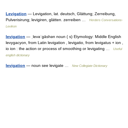
Levigation
— Levigation, lat. deutsch, Glättung; Zerreibung,
Pulverisirung; levigiren, glätten. zerreiben …
Herders Conversations-
Lexikon
levigation
— ˌlevəˈgāshən noun ( s) Etymology: Middle English
levygacyon, from Latin levigation , levigatio, from levigatus + ion ,
io ion : the action or process of smoothing or levigating …
Useful
english dictionary
levigation
— noun see levigate …
New Collegiate Dictionary