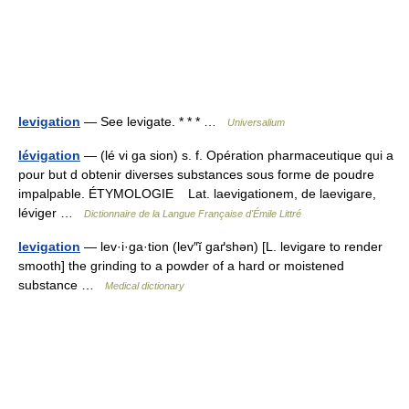
levigation
— See levigate. * * * …
Universalium
lévigation
— (lé vi ga sion) s. f. Opération pharmaceutique qui a
pour but d obtenir diverses substances sous forme de poudre
impalpable. ÉTYMOLOGIE Lat. laevigationem, de laevigare,
léviger …
Dictionnaire de la Langue Française d'Émile Littré
levigation
— lev·i·ga·tion (lev″ĭ gaґshən) [L. levigare to render
smooth] the grinding to a powder of a hard or moistened
substance …
Medical dictionary