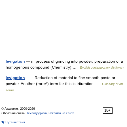
levigation
— n. process of grinding into powder; preparation of a
homogenous compound (Chemistry) …
English contemporary dictionary
levigation
— Reduction of material to fine smooth paste or
powder. Another (rarer!) term for this is trituration …
Glossary of Art
Terms
© Академик, 2000-2026
18+
Обратная связь:
Техподдержка
,
Реклама на сайте
👣 Путешествия